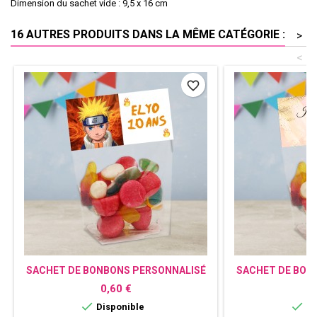
Dimension du sachet vide : 9,5 x 16 cm
16 AUTRES PRODUITS DANS LA MÊME CATÉGORIE :
>
<
favorite_border
SACHET DE BONBONS PERSONNALISÉ
SACHET DE BON
NARUTO
TR
Prix
P
0,60 €
0


Disponible
Di