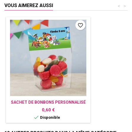
VOUS AIMEREZ AUSSI
<
>
favorite_border
SACHET DE BONBONS PERSONNALISÉ
PAT PATROUILLE
Prix
0,60 €

Disponible