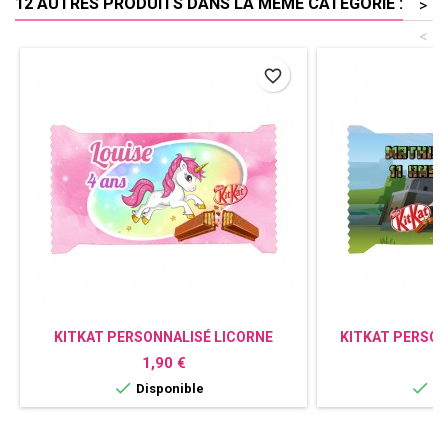
12 AUTRES PRODUITS DANS LA MÊME CATÉGORIE :
>
<
favorite_border
KITKAT PERSONNALISÉ LICORNE
KITKAT PERSO
Prix
P
1,90 €
1


Disponible
Di