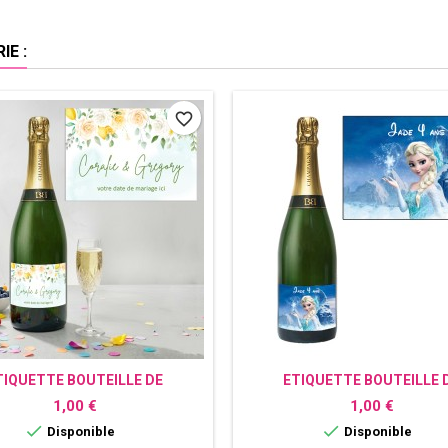
E :
favorite_border
TIQUETTE BOUTEILLE DE
ETIQUETTE BOUTEILLE 
GNE PERSONNALISÉE CITRON
CHAMPAGNE PERSONNALISÉE
Prix
Prix
1,00 €
1,00 €
DES NEIGES


Disponible
Disponible