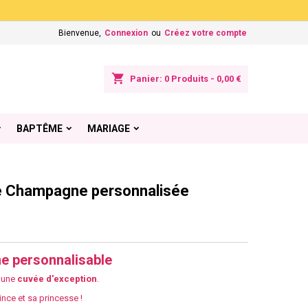
×
×
×
Bienvenue,
Connexion
ou
Créez votre compte
shopping_cart
Panier:
0
Produits - 0,00 €
n
BAPTÊME
MARIAGE
s
 de Champagne personnalisée
e personnalisable
e une
cuvée
d'exception
.
rince et sa princesse !