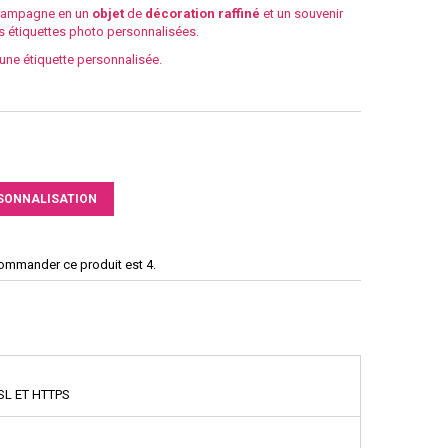
Champagne en un
objet
de
décoration
raffiné
et un souvenir
os étiquettes photo personnalisées.
 une étiquette personnalisée.
SONNALISATION
commander ce produit est 4.
SL ET HTTPS