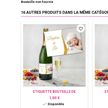
Bouteille non fournie
16 AUTRES PRODUITS DANS LA MÊME CATÉGORI
favorite_border
ETIQUETTE BOUTEILLE DE
E
CHAMPAGNE PERSONNALISÉE AVEC
CHAMPA
Prix
1,00 €
PHOTO - OR

Disponible