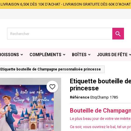
LIVRAISON 6,50€ DÈS 10€ D'ACHAT - LIVRAISON GRATUITE DÈS 60€ D'ACHAT
s listes d'envies
éer une liste d'envies
onnexion
Créer une nouvelle liste
s devez être connecté pour ajouter des produits à votre liste d'envies.

 de la liste d'envies
Annuler
Connexio
BOISSONS
COMPLÉMENTS
BOÎTES
JOURS DE FÊTE
Annuler
Créer une liste d'envie
Etiquette bouteille de Champagne personnalisée princesse
Etiquette bouteille
favorite_border
princesse
Référence
EtiqChamp 1785
Bouteille de Champagn
Le plus beau jour de votre vie mérit
Ce soir, vous ouvrirez le bal, tel un p