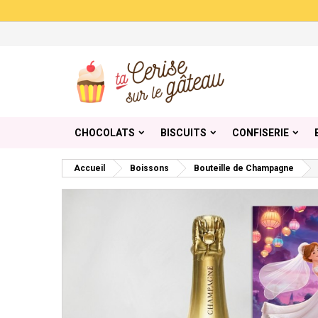
Me
Cr
C
add_circle_outline
Vou
Nom
CHOCOLATS
BISCUITS
CONFISERIE
Accueil
Boissons
Bouteille de Champagne