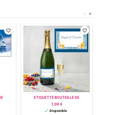
<
>
favorite_border
favorite_border
DE
ETIQUETTE BOUTEILLE DE
ET
 REINE
CHAMPAGNE PERSONNALISÉE MARIN
CHAMP
Prix
1,00 €

Disponible