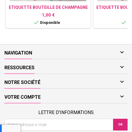
ETIQUETTE BOUTEILLE DE CHAMPAGNE
ETIQUETTE BOUT
PERSONNALISÉE AVEC PHOTO - MARIN
PERSONNALI
Prix
P
1,00 €
1


Disponible
Di

NAVIGATION

RESSOURCES

NOTRE SOCIÉTÉ

VOTRE COMPTE
LETTRE D'INFORMATIONS