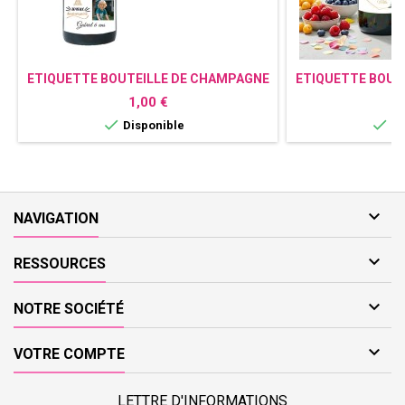
ETIQUETTE BOUTEILLE DE CHAMPAGNE
ETIQUETTE BOUT
PERSONNALISÉE ANNIVERSAIRE
PERSONNALI
Prix
P
1,00 €
1


Disponible
Di

NAVIGATION

RESSOURCES

NOTRE SOCIÉTÉ

VOTRE COMPTE
LETTRE D'INFORMATIONS