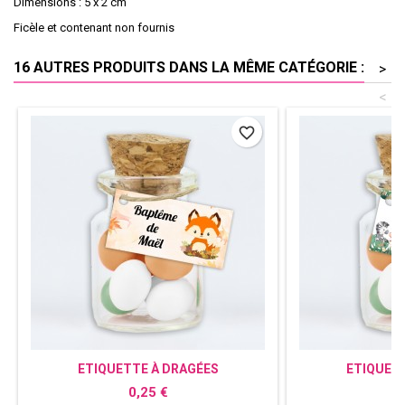
Dimensions : 5 x 2 cm
Ficèle et contenant non fournis
16 AUTRES PRODUITS DANS LA MÊME CATÉGORIE :
>
<
favorite_border
ETIQUETTE À DRAGÉES
ETIQUET
PERSONNALISÉE RENARD
PERSONNA
Prix
P
0,25 €
0