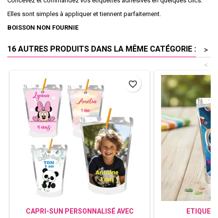
Concevez et commandez vos étiquettes adhésives en quelques clics.
Elles sont simples à appliquer et tiennent parfaitement.
BOISSON NON FOURNIE
16 AUTRES PRODUITS DANS LA MÊME CATÉGORIE :
>
<
favorite_border
CAPRI-SUN PERSONNALISÉ AVEC
ETIQUET