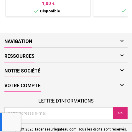
PHOTO
PERSONNALI
Prix
P
1,00 €
0


Disponible
Di

NAVIGATION

RESSOURCES

NOTRE SOCIÉTÉ

VOTRE COMPTE
LETTRE D'INFORMATIONS
© Copyright 2026 Tacerisesurlegateau.com. Tous les droits sont réservés.