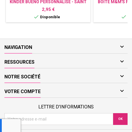
KINDER BUENO PERSONNALISÉ - SAINT
BOÎTE M&M'S P
VALENTIN
Prix
Pr
2,95 €
1


Disponible
Di

NAVIGATION

RESSOURCES

NOTRE SOCIÉTÉ

VOTRE COMPTE
LETTRE D'INFORMATIONS