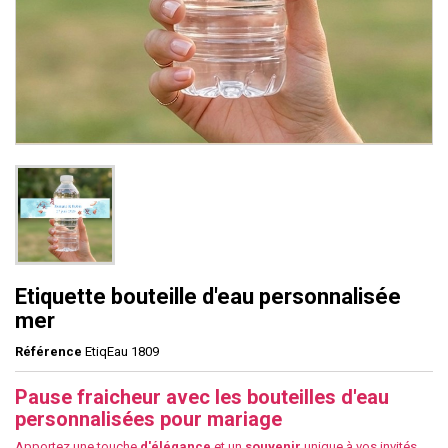
Etiquette bouteille d'eau personnalisée
mer
Référence
EtiqEau 1809
Pause fraicheur avec les bouteilles d'eau
personnalisées pour mariage
Apportez une touche
d'élégance
et un
souvenir
unique à vos invités