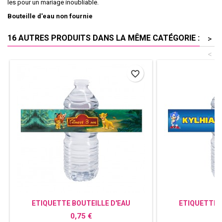
les pour un mariage inoubliable.
Bouteille d'eau non fournie
16 AUTRES PRODUITS DANS LA MÊME CATÉGORIE :
>
<
favorite_border
ETIQUETTE BOUTEILLE D'EAU
ETIQUETTE 
PERSONNALISÉE LE ROI LION
PERSONN
Prix
P
0,75 €
0