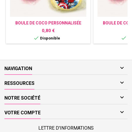
BOULE DE COCO PERSONNALISÉE
BOULE DE CO
AVENGERS
HARRY PO
Prix
P
0,80 €
0


Disponible
Di

NAVIGATION

RESSOURCES

NOTRE SOCIÉTÉ

VOTRE COMPTE
LETTRE D'INFORMATIONS