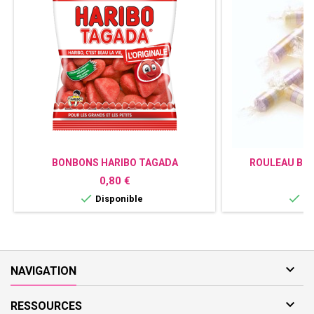
BONBONS HARIBO TAGADA
ROULEAU BO
Prix
P
0,80 €
0


Disponible
Di

NAVIGATION

RESSOURCES