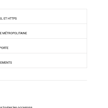
SL ET HTTPS
CE MÉTROPOLITAINE
PPORTE
NEMENTS
ur toutes les occasions.