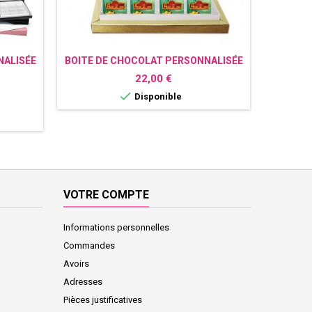
NALISÉE
BOITE DE CHOCOLAT PERSONNALISÉE
BOITE D
LE ROI LION
Prix
22,00 €

Disponible
VOTRE COMPTE
Informations personnelles
Commandes
Avoirs
Adresses
Pièces justificatives