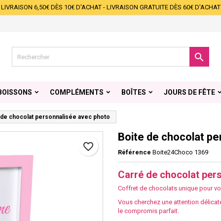
LIVRAISON 6,50€ DÈS 10€ D'ACHAT - LIVRAISON GRATUITE DÈS 60€ D'ACHAT
s listes d'envies
éer une liste d'envies
onnexion
Créer une nouvelle liste
s devez être connecté pour ajouter des produits à votre liste d'envies.

 de la liste d'envies
Annuler
Connexio
BOISSONS
COMPLÉMENTS
BOÎTES
JOURS DE FÊTE
Annuler
Créer une liste d'envie
 de chocolat personnalisée avec photo
Boite de chocolat pe
favorite_border
Référence
Boite24Choco 1369
Carré de chocolat per
Coffret de chocolats unique pour vo
Vous cherchez une attention délicat
le compromis parfait.