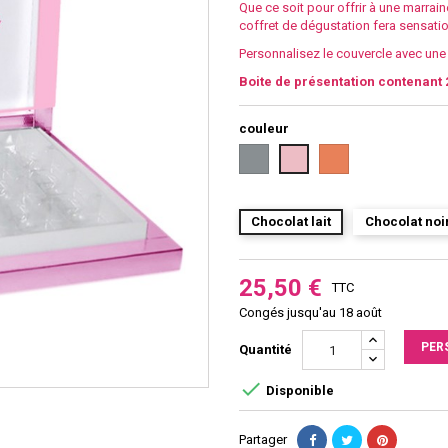
Que ce soit pour offrir à une marrain
coffret de dégustation fera sensatio
Personnalisez le couvercle avec un
Boite de présentation contenant 
couleur
Argent
Rose
Rose
gold
Chocolat lait
Chocolat noi
25,50 €
TTC
Congés jusqu'au 18 août
PER
Quantité

Disponible
Partager