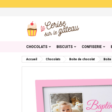
Me
Cr
C
add_circle_outline
Vou
Nom
CHOCOLATS
BISCUITS
CONFISERIE
Accueil
Chocolats
Boite de chocolat
Boite