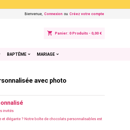
×
×
×
Bienvenue,
Connexion
ou
Créez votre compte
shopping_cart
Panier:
0
Produits - 0,00 €
n
BAPTÊME
MARIAGE
s
rsonnalisée avec photo
sonnalisé
s invités
e et élégante ? Notre boîte de chocolats personnalisables est