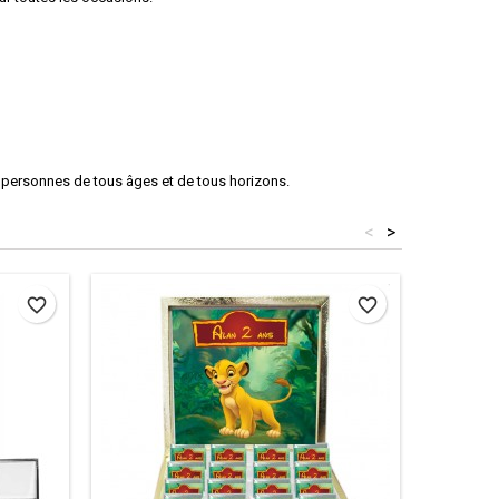
s personnes de tous âges et de tous horizons.
<
>
favorite_border
favorite_border