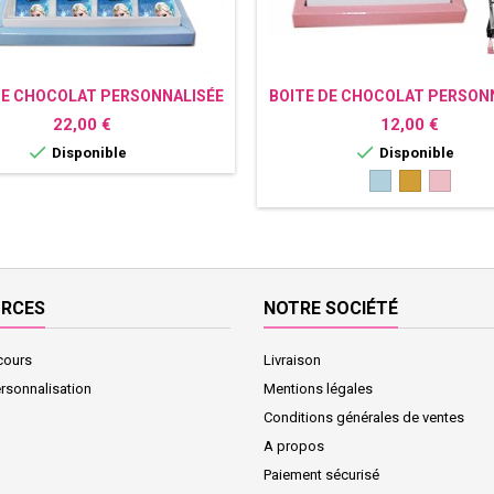
DE CHOCOLAT PERSONNALISÉE
BOITE DE CHOCOLAT PERSON
REINE DES NEIGES
AVEC PHOTO
Prix
Prix
22,00 €
12,00 €


Disponible
Disponible
Bleu
Or
Rose
clair
URCES
NOTRE SOCIÉTÉ
cours
Livraison
ersonnalisation
Mentions légales
Conditions générales de ventes
A propos
Paiement sécurisé