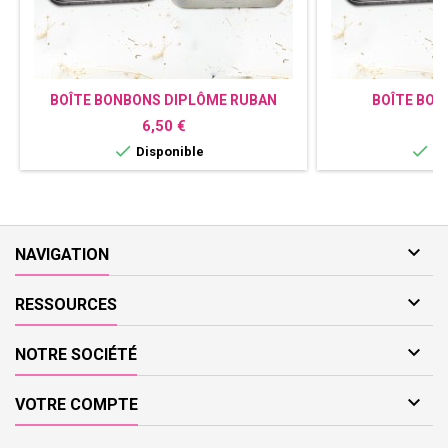
BOÎTE BONBONS DIPLÔME RUBAN
BOÎTE BON
PERSONNALISÉE
PERSONNALI
Prix
P
6,50 €
6


Disponible
Di

NAVIGATION

RESSOURCES

NOTRE SOCIÉTÉ

VOTRE COMPTE