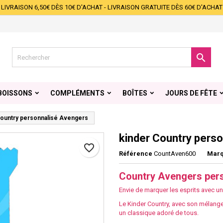
LIVRAISON 6,50€ DÈS 10€ D'ACHAT - LIVRAISON GRATUITE DÈS 60€ D'ACHAT
s listes d'envies
éer une liste d'envies
onnexion
Créer une nouvelle liste
s devez être connecté pour ajouter des produits à votre liste d'envies.

 de la liste d'envies
Annuler
Connexio
BOISSONS
COMPLÉMENTS
BOÎTES
JOURS DE FÊTE
Annuler
Créer une liste d'envie
Country personnalisé Avengers
kinder Country pers
favorite_border
Référence
CountAven600
Mar
Country Avengers per
Envie de marquer les esprits avec une
Le Kinder Country, avec son mélange 
un classique adoré de tous.