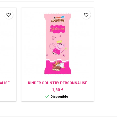
favorite_border
favorite_border
ALISÉ
KINDER COUNTRY PERSONNALISÉ
KINDE
PEPPA PIG
Prix
1,80 €

Disponible