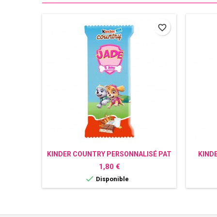
favorite_border
KINDER COUNTRY PERSONNALISÉ PAT
KIND
PATROUILLE, STELLA
Prix
1,80 €

Disponible