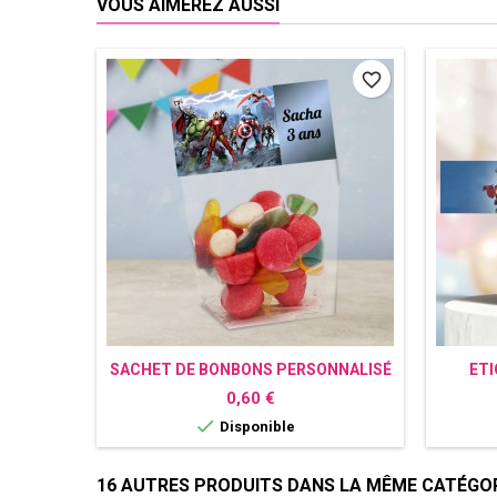
VOUS AIMEREZ AUSSI
favorite_border
SACHET DE BONBONS PERSONNALISÉ
ETI
AVENGERS
PE
Prix
0,60 €

Disponible
16 AUTRES PRODUITS DANS LA MÊME CATÉGORI