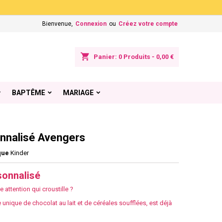
×
×
×
Bienvenue,
Connexion
ou
Créez votre compte
shopping_cart
Panier:
0
Produits - 0,00 €
n
BAPTÊME
MARIAGE
s
onnalisé Avengers
que
Kinder
sonnalisé
 attention qui croustille ?
unique de chocolat au lait et de céréales soufflées, est déjà