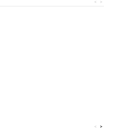
<
>
<
>