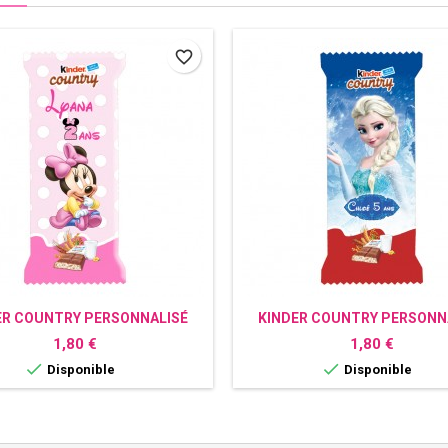
favorite_border
ER COUNTRY PERSONNALISÉ
KINDER COUNTRY PERSONN
MINNIE
REINE DES NEIGES
Prix
Prix
1,80 €
1,80 €


Disponible
Disponible