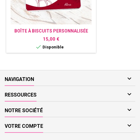
BOÎTE À BISCUITS PERSONNALISÉE
RENNE NOËL
Prix
15,00 €

Disponible

NAVIGATION

RESSOURCES

NOTRE SOCIÉTÉ

VOTRE COMPTE