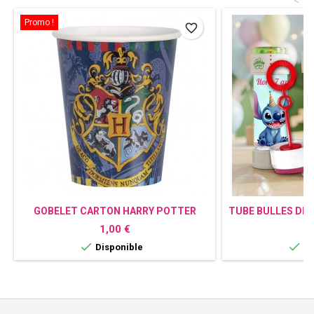
<
Promo !
favorite_border
GOBELET CARTON HARRY POTTER
TUBE BULLES DE
Prix
P
1,00 €
1


Disponible
Di